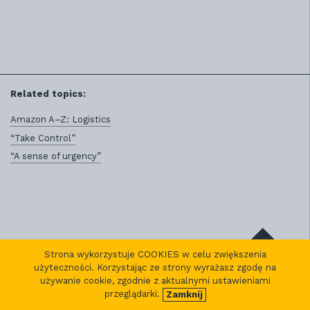
Related topics:
Amazon A–Z: Logistics
“Take Control”
“A sense of urgency”
Strona wykorzystuje COOKIES w celu zwiększenia
randomize
użyteczności. Korzystając ze strony wyrażasz zgodę na
używanie cookie, zgodnie z aktualnymi ustawieniami
przeglądarki.
Zamknij