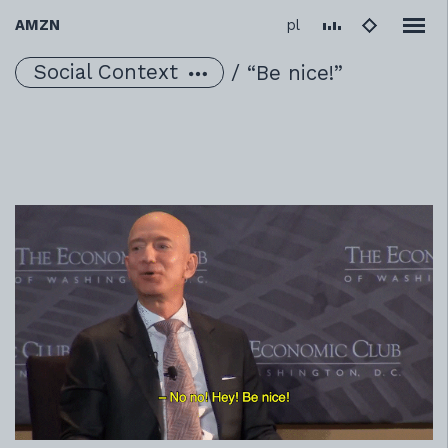
Change language to 
AMZN
pl
Social Context
/
“Be nice!”