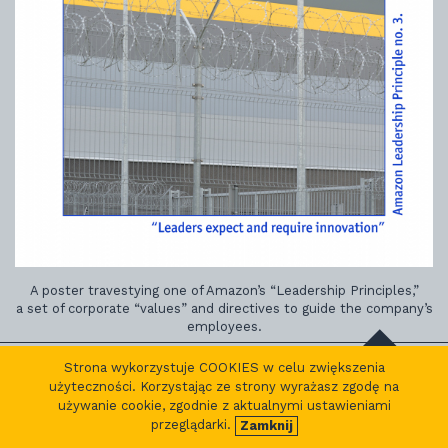
A poster travestying one of Amazon’s “Leadership Principles,”
a set of corporate “values” and directives to guide the company’s
employees.
Strona wykorzystuje COOKIES w celu zwiększenia
Related topics:
randomize
użyteczności. Korzystając ze strony wyrażasz zgodę na
używanie cookie, zgodnie z aktualnymi ustawieniami
Tell Me about a Time… (#16)
przeglądarki.
Zamknij
Tell Me about a Time… (#7)